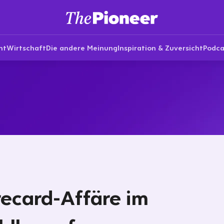
nt
Wirtschaft
Die andere Meinung
Inspiration & Zuversicht
Podca
ecard-Affäre im