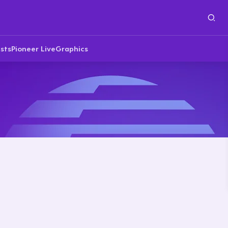
sts
Pioneer Live
Graphics