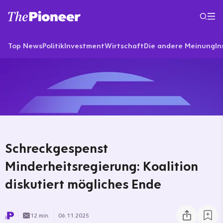
Top News
Politik
Investment
Wirtschaft
Die andere Meinung
In
Schreckgespenst
Minderheitsregierung: Koalition
diskutiert mögliches Ende
12 min.
06.11.2025