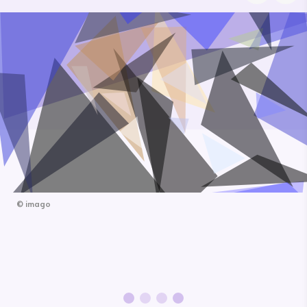
©
imago