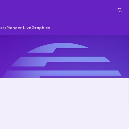
sts
Pioneer Live
Graphics