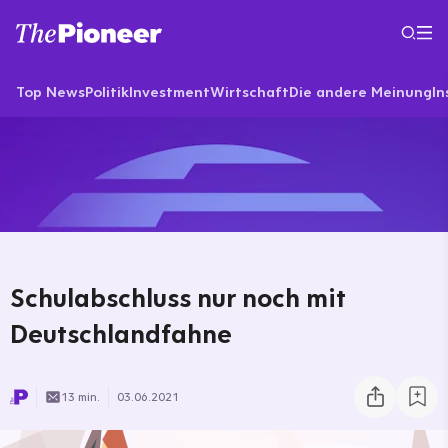
Top News
Politik
Investment
Wirtschaft
Die andere Meinung
In
Schulabschluss nur noch mit
Deutschlandfahne
13 min.
03.06.2021