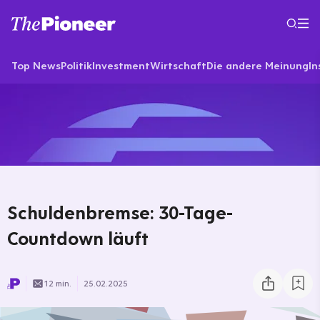
Top News
Politik
Investment
Wirtschaft
Die andere Meinung
In
Schuldenbremse: 30-Tage-
Countdown läuft
12 min.
25.02.2025