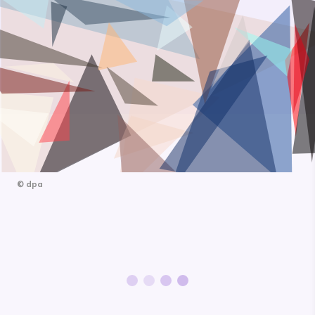
©
dpa