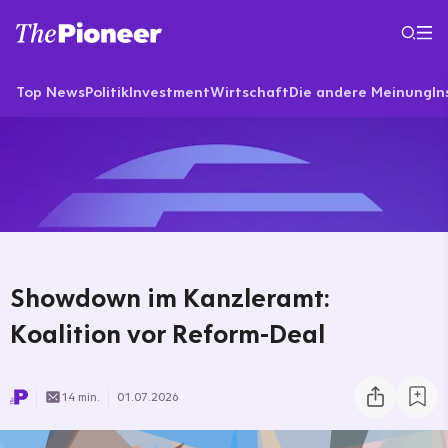
Top News
Politik
Investment
Wirtschaft
Die andere Meinung
In
Showdown im Kanzleramt:
Koalition vor Reform-Deal
14 min.
01.07.2026