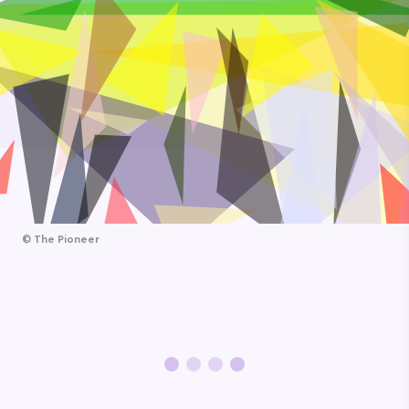
©
The Pioneer