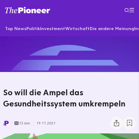
Top News
Politik
Investment
Wirtschaft
Die andere Meinung
In
So will die Ampel das
Gesundheitssystem umkrempeln
13 min.
19.11.2021