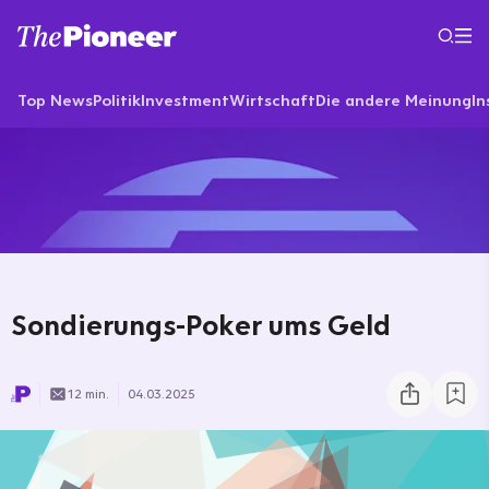
Top News
Politik
Investment
Wirtschaft
Die andere Meinung
In
Sondierungs-Poker ums Geld
12 min.
04.03.2025