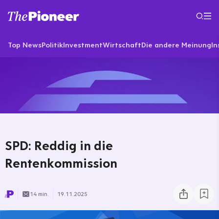
Top News
Politik
Investment
Wirtschaft
Die andere Meinung
In
SPD: Reddig in die
Rentenkommission
14 min.
19.11.2025