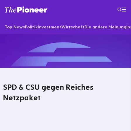
Top News
Politik
Investment
Wirtschaft
Die andere Meinung
In
SPD & CSU gegen Reiches
Netzpaket