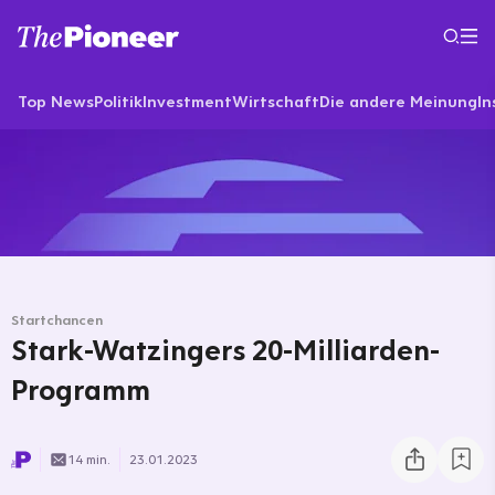
Top News
Politik
Investment
Wirtschaft
Die andere Meinung
In
Startchancen
Stark-Watzingers 20-Milliarden-
Programm
14 min.
23.01.2023