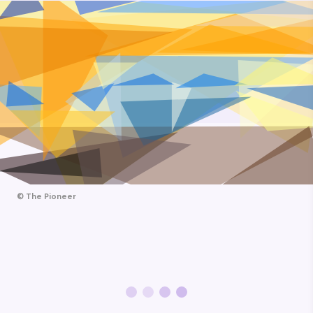
©
The Pioneer