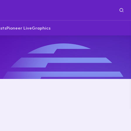
sts
Pioneer Live
Graphics