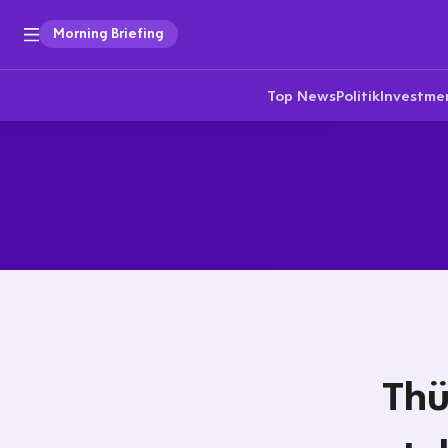
Morning Briefing
Top News
Politik
Investme
Thü