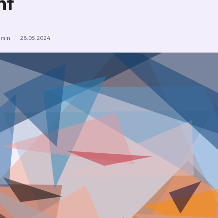
ht
 min.
28.05.2024