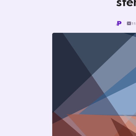
ste
11