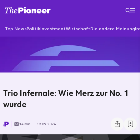
Top News
Politik
Investment
Wirtschaft
Die andere Meinung
In
Trio Infernale: Wie Merz zur No. 1
wurde
14 min.
18.09.2024