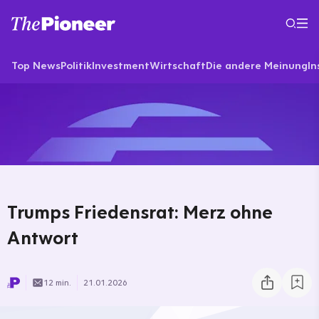
Top News
Politik
Investment
Wirtschaft
Die andere Meinung
In
Trumps Friedensrat: Merz ohne
Antwort
12 min.
21.01.2026