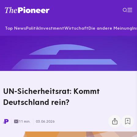
Top News
Politik
Investment
Wirtschaft
Die andere Meinung
In
UN-Sicherheitsrat: Kommt
Deutschland rein?
11 min.
03.06.2026