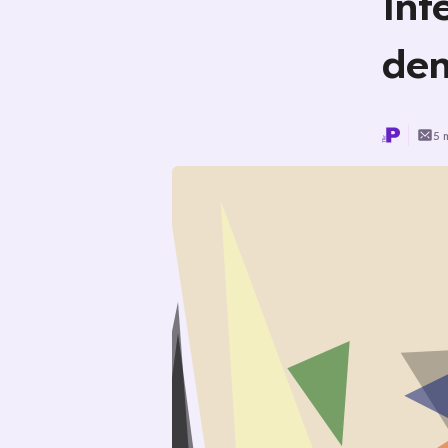
Int
den
5 