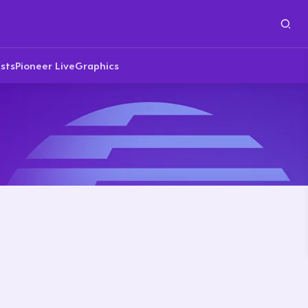
sts
Pioneer Live
Graphics