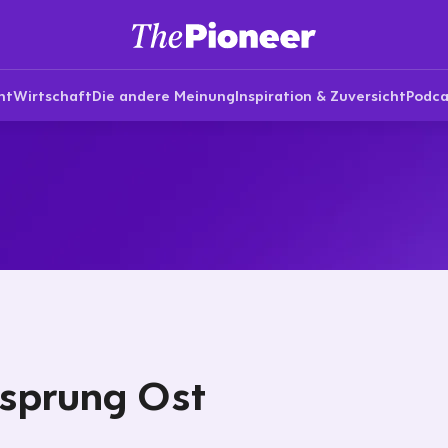
nt
Wirtschaft
Die andere Meinung
Inspiration & Zuversicht
Podca
sprung Ost