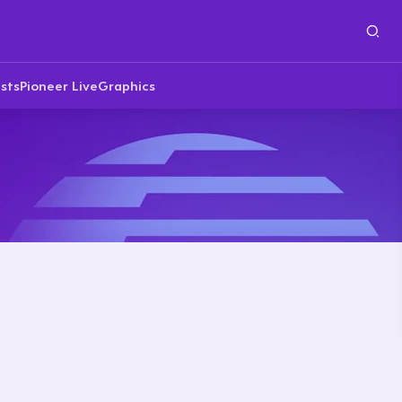
sts
Pioneer Live
Graphics