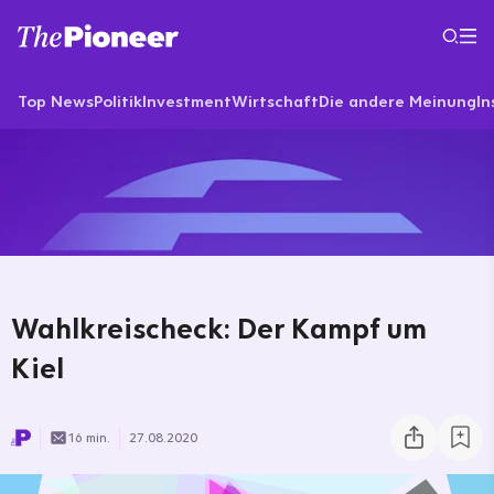
Top News
Politik
Investment
Wirtschaft
Die andere Meinung
In
Wahlkreischeck: Der Kampf um
Kiel
16 min.
27.08.2020