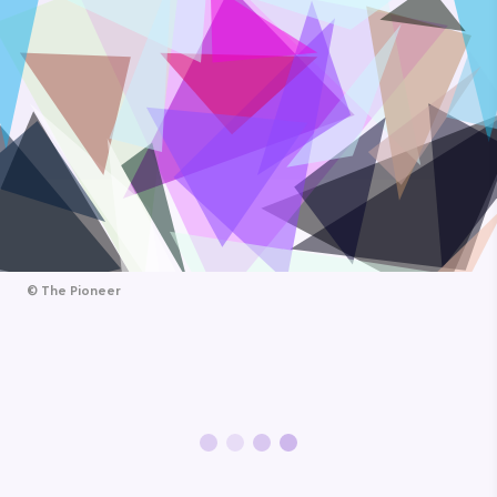
©
The Pioneer