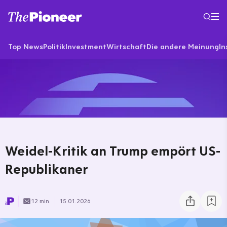
Top News
Politik
Investment
Wirtschaft
Die andere Meinung
In
Weidel-Kritik an Trump empört US-
Republikaner
12 min.
15.01.2026