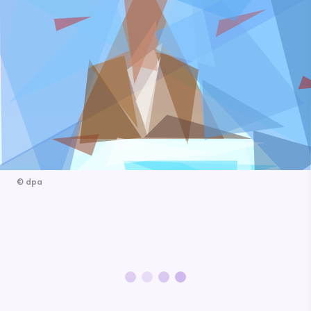
©
dpa