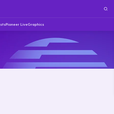
sts
Pioneer Live
Graphics