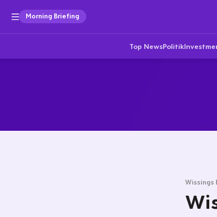
Morning Briefing
Top News
Politik
Investme
Wissings 
Wis