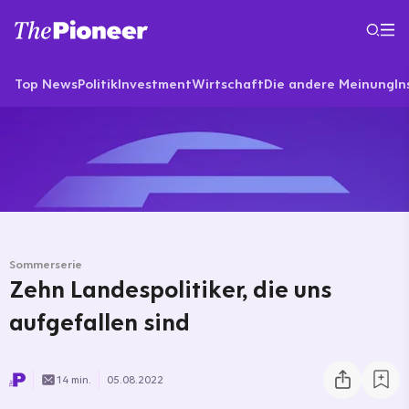
Top News
Politik
Investment
Wirtschaft
Die andere Meinung
In
Sommerserie
Zehn Landespolitiker, die uns
aufgefallen sind
14 min.
05.08.2022