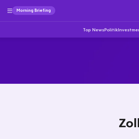
Morning Briefing
Top News
Politik
Investme
Zol