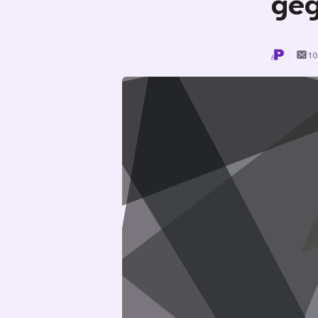
geg
10