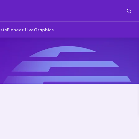
sts
Pioneer Live
Graphics