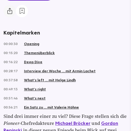
Kapitelmarken
00:00:30
Opening
00:15:20
Themenüberblick
00:16:22
Deep Dive
00:28:17
Interview der Woche ... mit Armin Lachet
00:37:58
What's left ... mit Helge Lindh
00:49:13
What's right
00:51:46
What's next
00:56:21
Ein Satz zu ... mit Valerie Höhne
Sind drei immer einer zu viel? Diese Frage stellen sich die
Michael Bröcker
Gordon
Pioneer-
Chefredakteure
und
Repinski
in dieser neuen Episode beim Blick auf zwei