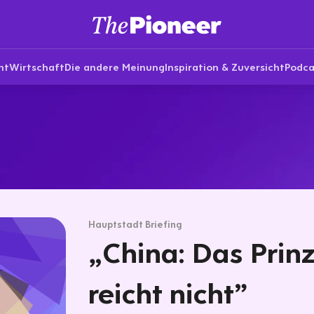
nt
Wirtschaft
Die andere Meinung
Inspiration & Zuversicht
Podca
Hauptstadt Briefing
„China: Das Prin
reicht nicht”