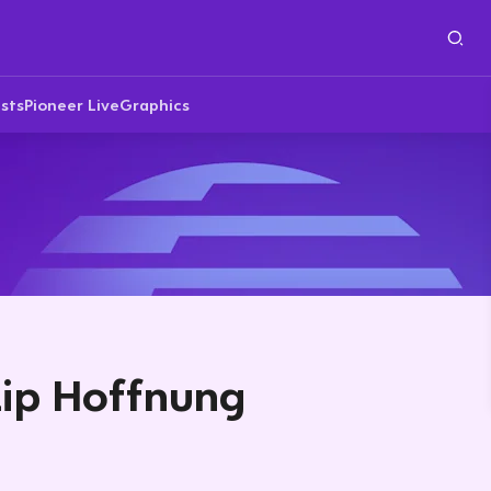
sts
Pioneer Live
Graphics
zip Hoffnung