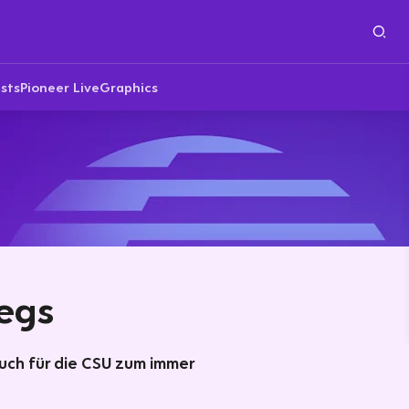
sts
Pioneer Live
Graphics
iegs
uch für die CSU zum immer