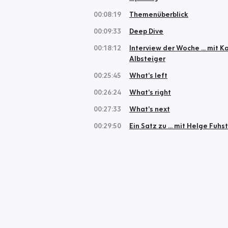
00:08:19
Themenüberblick
00:09:33
Deep Dive
00:18:12
Interview der Woche ... mit Ka
Albsteiger
00:25:45
What's left
00:26:24
What's right
00:27:33
What's next
00:29:50
Ein Satz zu ... mit Helge Fuhst