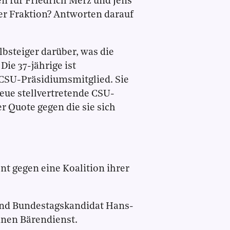
n für Friedrich Merz und Jens
er Fraktion? Antworten darauf
lbsteiger darüber, was die
ie 37-jährige ist
CSU-Präsidiumsmitglied. Sie
neue stellvertretende CSU-
er Quote gegen die sie sich
nt gegen eine Koalition ihrer
nd Bundestagskandidat Hans-
inen Bärendienst.