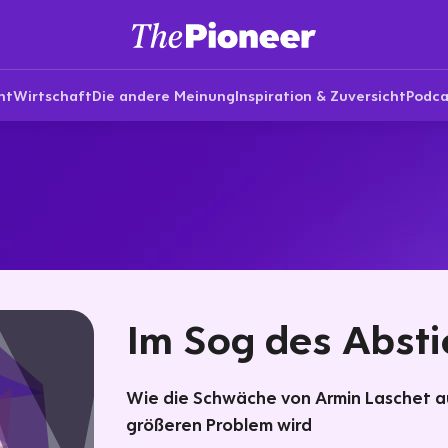
nt
Wirtschaft
Die andere Meinung
Inspiration & Zuversicht
Podca
Im Sog des Abst
Wie die Schwäche von Armin Laschet a
größeren Problem wird