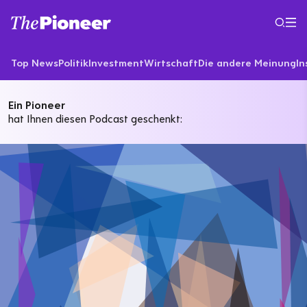
Top News
Politik
Investment
Wirtschaft
Die andere Meinung
In
Ein Pioneer
hat Ihnen diesen Podcast geschenkt: