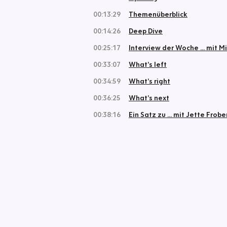
00:13:29
Themenüberblick
00:14:26
Deep Dive
00:25:17
Interview der Woche ... mit M
00:33:07
What's left
00:34:59
What's right
00:36:25
What's next
00:38:16
Ein Satz zu ... mit Jette Frobe