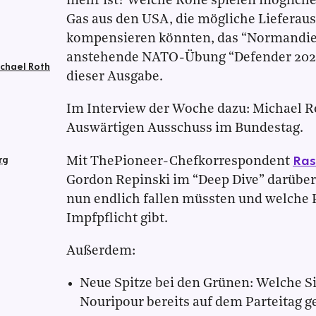
mehr ist? Welche Rolle spielen mögliche
Gas aus den USA, die mögliche Lieferaus
kompensieren könnten, das “Normandie
anstehende NATO-Übung “Defender 2022
ichael Roth
dieser Ausgabe.
Im Interview der Woche dazu: Michael Ro
Auswärtigen Ausschuss im Bundestag.
Ras
rg
Mit ThePioneer-Chefkorrespondent
Gordon Repinski im “Deep Dive” darüb
nun endlich fallen müssten und welche P
Impfpflicht gibt.
Außerdem:
Neue Spitze bei den Grünen: Welche S
Nouripour bereits auf dem Parteitag 