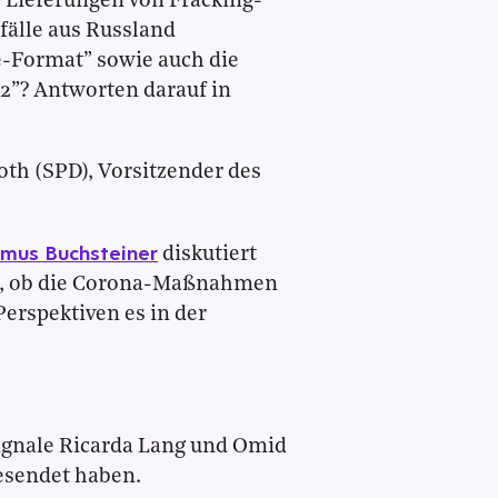
 Lieferungen von Fracking-
fälle aus Russland
-Format” sowie auch die
”? Antworten darauf in
th (SPD), Vorsitzender des
mus Buchsteiner
diskutiert
er, ob die Corona-Maßnahmen
erspektiven es in der
ignale Ricarda Lang und Omid
gesendet haben.