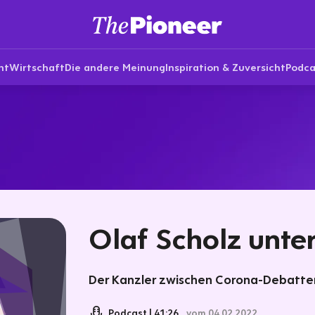
nt
Wirtschaft
Die andere Meinung
Inspiration & Zuversicht
Podca
Olaf Scholz unte
Der Kanzler zwischen Corona-Debatten
Podcast
41:26
vom 04.02.2022