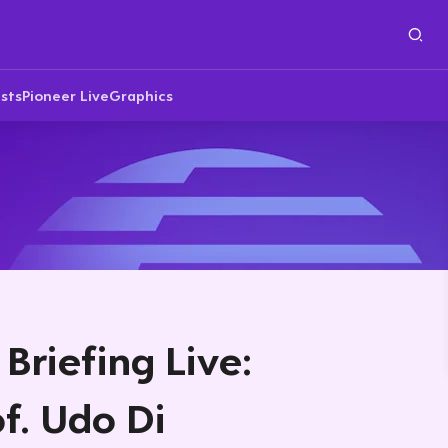
sts
Pioneer Live
Graphics
Briefing Live:
f. Udo Di