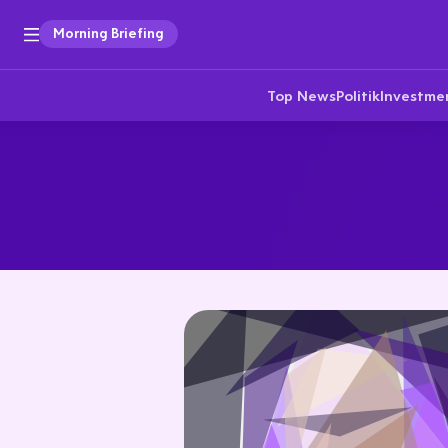
Morning Briefing
Top News
Politik
Investme