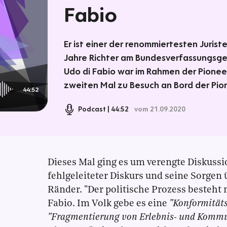
Fabio
Er ist einer der renommiertesten Juris
Jahre Richter am Bundesverfassungsger
Udo di Fabio war im Rahmen der Pionee
zweiten Mal zu Besuch an Bord der Pio
44:52
Podcast
44:52
vom 21.09.2020
Dieses Mal ging es um verengte Diskuss
fehlgeleiteter Diskurs und seine Sorgen 
Ränder. "Der politische Prozess besteht n
Fabio. Im Volk gebe es eine
"Konformität
"Fragmentierung von Erlebnis- und Komm