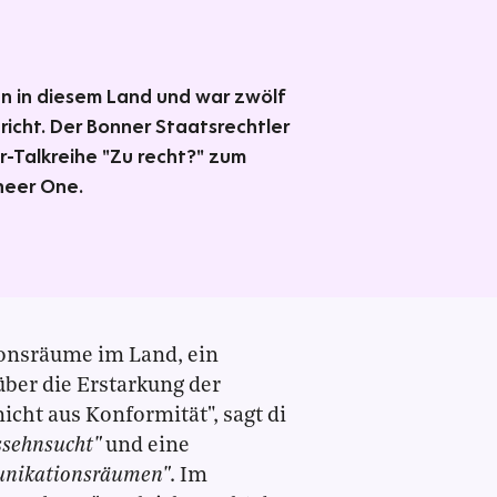
ten in diesem Land und war zwölf
icht. Der Bonner Staatsrechtler
r-Talkreihe "Zu recht?" zum
neer One.
ionsräume im Land, ein
über die Erstarkung der
icht aus Konformität", sagt di
ssehnsucht"
und eine
unikationsräumen"
. Im