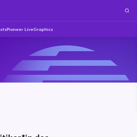
sts
Pioneer Live
Graphics