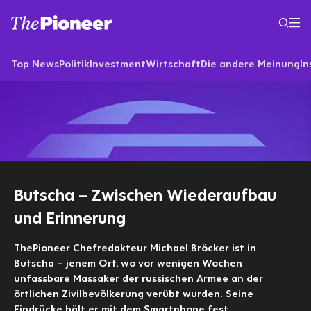
Top News
Politik
Investment
Wirtschaft
Die andere Meinung
In
Butscha – Zwischen Wiederaufbau
und Erinnerung
ThePioneer Chefredakteur Michael Bröcker ist in
Butscha – jenem Ort, wo vor wenigen Wochen
unfassbare Massaker der russischen Armee an der
örtlichen Zivilbevölkerung verübt wurden. Seine
Eindrücke hält er mit dem Smartphone fest.