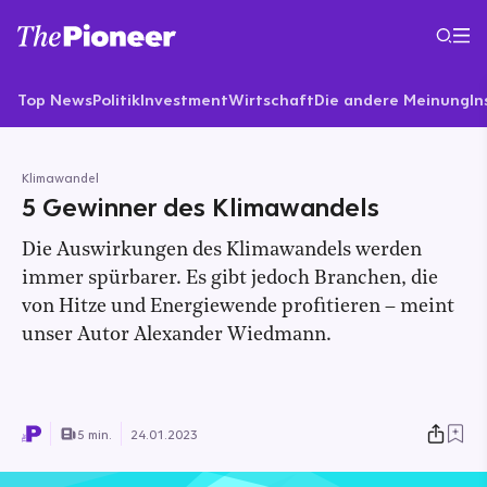
Top News
Politik
Investment
Wirtschaft
Die andere Meinung
In
Klimawandel
5 Gewinner des Klimawandels
Die Auswirkungen des Klimawandels werden
immer spürbarer. Es gibt jedoch Branchen, die
von Hitze und Energiewende profitieren – meint
unser Autor Alexander Wiedmann.
5 min.
24.01.2023