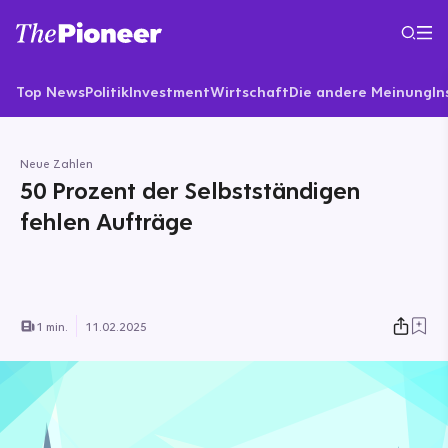
Top News
Politik
Investment
Wirtschaft
Die andere Meinung
In
Neue Zahlen
50 Prozent der Selbstständigen
fehlen Aufträge
1 min.
11.02.2025