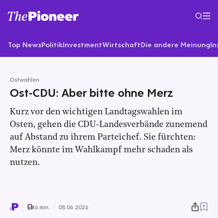
Top News
Politik
Investment
Wirtschaft
Die andere Meinung
In
Ostwahlen
Ost-CDU: Aber bitte ohne Merz
Kurz vor den wichtigen Landtagswahlen im
Osten, gehen die CDU-Landesverbände zunemend
auf Abstand zu ihrem Parteichef. Sie fürchten:
Merz könnte im Wahlkampf mehr schaden als
nutzen.
6 min.
08.06.2026