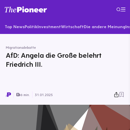
Top News
Politik
Investment
Wirtschaft
Die andere Meinung
In
Migrationsdebatte
AfD: Angela die Große belehrt
Friedrich III.
6 min.
31.01.2025