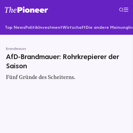
Top News
Politik
Investment
Wirtschaft
Die andere Meinung
In
Brandmauer
AfD-Brandmauer: Rohrkrepierer der
Saison
Fünf Gründe des Scheiterns.