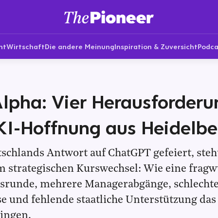
nt
Wirtschaft
Die andere Meinung
Inspiration & Zuversicht
Podca
lpha: Vier Herausforder
 KI-Hoffnung aus Heidelbe
tschlands Antwort auf ChatGPT gefeiert, steh
m strategischen Kurswechsel: Wie eine frag
srunde, mehrere Managerabgänge, schlecht
e und fehlende staatliche Unterstützung das 
ringen.