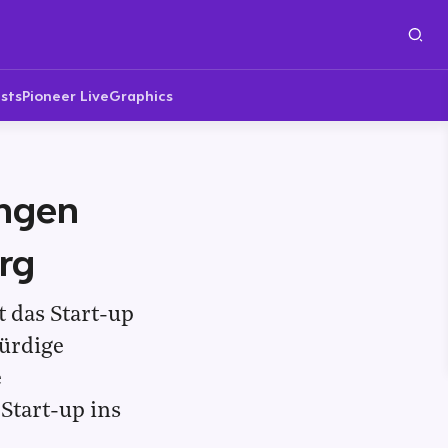
sts
Pioneer Live
Graphics
ungen
rg
t das Start-up
würdige
e
Start-up ins