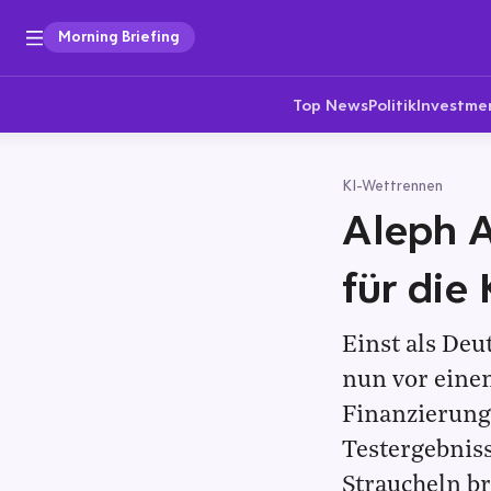
Morning Briefing
Top News
Politik
Investme
KI-Wettrennen
Aleph A
für die
Einst als Deu
nun vor eine
Finanzierung
Testergebniss
Straucheln b