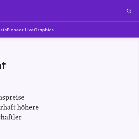
sts
Pioneer Live
Graphics
ht
aspreise
rhaft höhere
haftler