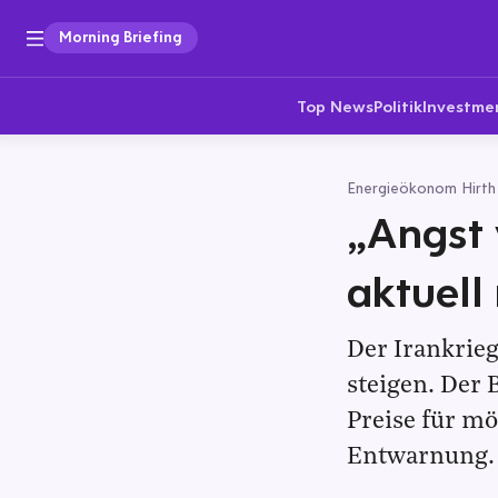
Morning Briefing
Top News
Politik
Investme
Energieökonom Hirth
„Angst 
aktuell
Der Irankrieg
steigen. Der 
Preise für mö
Entwarnung.