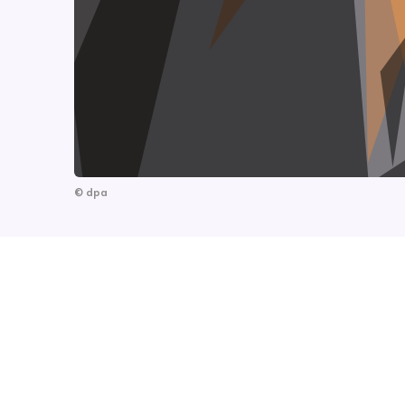
©
dpa