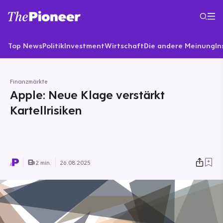
Top News
Politik
Investment
Wirtschaft
Die andere Meinung
In
Finanzmärkte
Apple: Neue Klage verstärkt
Kartellrisiken
2 min.
26.08.2025