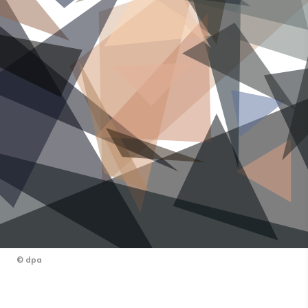
©
dpa