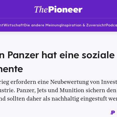
nt
Wirtschaft
Die andere Meinung
Inspiration & Zuversicht
Podca
n Panzer hat eine soziale
ente
ieg erfordern eine Neubewertung von Invest
strie. Panzer, Jets und Munition sichern de
nd sollten daher als nachhaltig eingestuft we