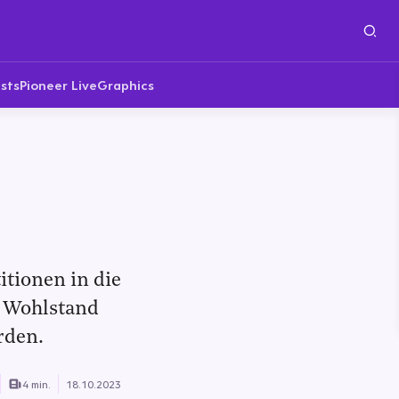
sts
Pioneer Live
Graphics
itionen in die
n Wohlstand
rden.
4 min.
18.10.2023