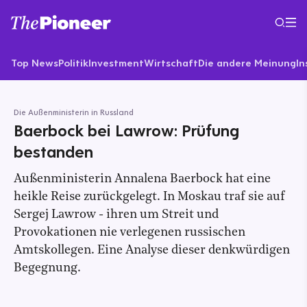
Top News
Politik
Investment
Wirtschaft
Die andere Meinung
In
Die Außenministerin in Russland
Baerbock bei Lawrow: Prüfung
bestanden
Außenministerin Annalena Baerbock hat eine
heikle Reise zurückgelegt. In Moskau traf sie auf
Sergej Lawrow - ihren um Streit und
Provokationen nie verlegenen russischen
Amtskollegen. Eine Analyse dieser denkwürdigen
Begegnung.