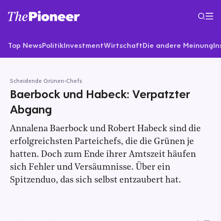
Top News
Politik
Investment
Wirtschaft
Die andere Meinung
In
Scheidende Grünen-Chefs
Baerbock und Habeck: Verpatzter
Abgang
Annalena Baerbock und Robert Habeck sind die
erfolgreichsten Parteichefs, die die Grünen je
hatten. Doch zum Ende ihrer Amtszeit häufen
sich Fehler und Versäumnisse. Über ein
Spitzenduo, das sich selbst entzaubert hat.