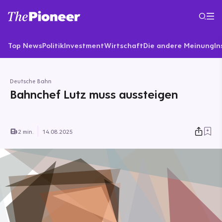
Top News
Politik
Investment
Wirtschaft
Die andere Meinung
In
Deutsche Bahn
Bahnchef Lutz muss aussteigen
2 min.
14.08.2025