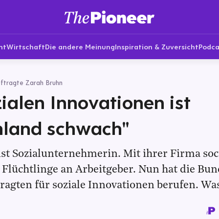
nt
Wirtschaft
Die andere Meinung
Inspiration & Zuversicht
Podca
ftragte Zarah Bruhn
zialen Innovationen ist
hland schwach"
st Sozialunternehmerin. Mit ihrer Firma soc
e Flüchtlinge an Arbeitgeber. Nun hat die Bu
tragten für soziale Innovationen berufen. Was