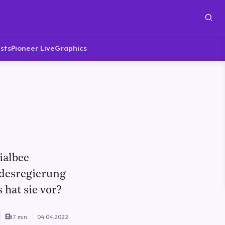
sts
Pioneer Live
Graphics
ialbee
ndesregierung
 hat sie vor?
7 min.
04.04.2022