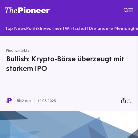
Top News
Politik
Investment
Wirtschaft
Die andere Meinung
In
Finanzmärkte
Bullish: Krypto-Börse überzeugt mit
starkem IPO
2 min.
14.08.2025