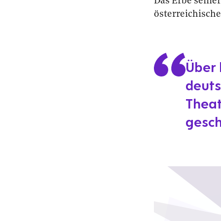
Das Erbe seiner
österreichisch
Über 
deuts
Theat
gesch