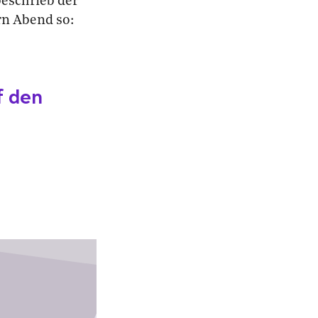
beschrieb der
rn Abend so:
f den