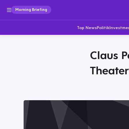
Morning Briefing
Top News
Politik
Investme
Claus 
Theater