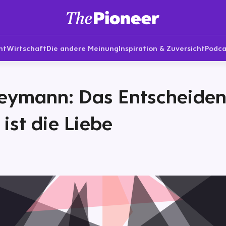
nt
Wirtschaft
Die andere Meinung
Inspiration & Zuversicht
Podca
Peymann: Das Entscheide
 ist die Liebe