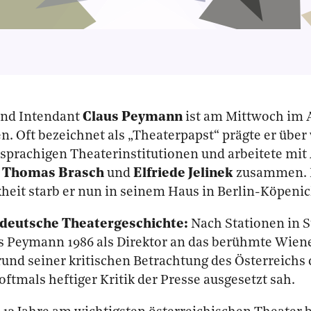
und Intendant
Claus Peymann
ist am Mittwoch im A
n. Oft bezeichnet als „Theaterpapst“ prägte er über v
sprachigen Theaterinstitutionen und arbeitete mit
,
Thomas Brasch
und
Elfriede Jelinek
zusammen. N
eit starb er nun in seinem Haus in Berlin-Köpenic
e deutsche Theatergeschichte:
Nach Stationen in S
s Peymann 1986 als Direktor an das berühmte Wiene
rund seiner kritischen Betrachtung des Österreichs 
oftmals heftiger Kritik der Presse ausgesetzt sah.