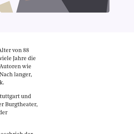
lter von 88
iele Jahre die
 Autoren wie
ach langer,
k.
tuttgart und
r Burgtheater,
der