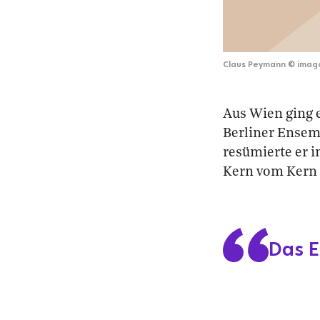
Claus Peymann
©
imag
Aus Wien ging e
Berliner Ensem
resümierte er i
Kern vom Kern 
Das E