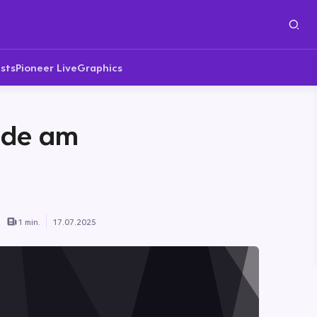
sts
Pioneer Live
Graphics
nde am
1 min.
17.07.2025