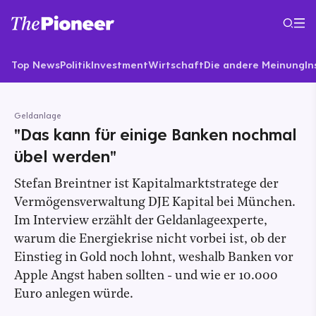
Top News
Politik
Investment
Wirtschaft
Die andere Meinung
In
Geldanlage
"Das kann für einige Banken nochmal
übel werden"
Stefan Breintner ist Kapitalmarktstratege der
Vermögensverwaltung DJE Kapital bei München.
Im Interview erzählt der Geldanlageexperte,
warum die Energiekrise nicht vorbei ist, ob der
Einstieg in Gold noch lohnt, weshalb Banken vor
Apple Angst haben sollten - und wie er 10.000
Euro anlegen würde.