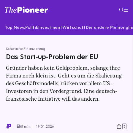
Top News
Politik
Investment
Wirtschaft
Die andere Meinung
In
Schwache Finanzierung
Das Start-up-Problem der EU
Gründer haben kein Geldproblem, solange ihre
Firma noch klein ist. Geht es um die Skalierung
des Geschäftsmodells, rücken vor allem US-
Investoren in den Vordergrund. Eine deutsch-
französische Initiative will das ändern.
5 min.
19.01.2026