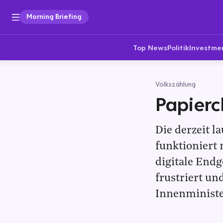
Morning Briefing
Top News
Politik
Investme
Volkszählung
Papier
Die derzeit l
funktioniert 
digitale End
frustriert u
Innenminist