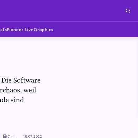
sts
Pioneer Live
Graphics
 Die Software
rchaos, weil
nde sind
7 min.
18.07.2022