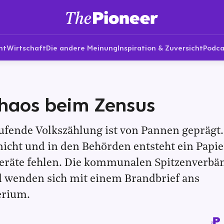
nt
Wirtschaft
Die andere Meinung
Inspiration & Zuversicht
Podca
chaos beim Zensus
aufende Volkszählung ist von Pannen geprägt.
nicht und in den Behörden entsteht ein Papie
geräte fehlen. Die kommunalen Spitzenverbä
nd wenden sich mit einem Brandbrief ans
erium.