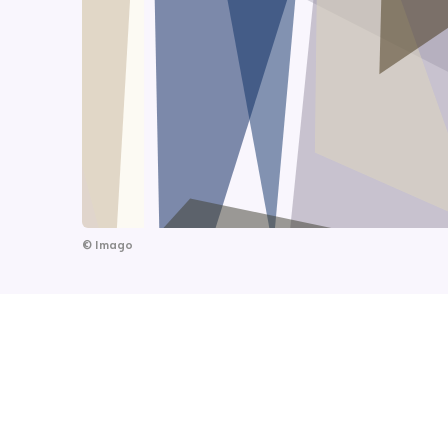
©
Imago