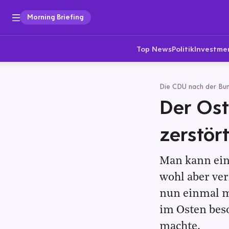
Morning Briefing
Top News
Politik
Investme
Die CDU nach der Bu
Der Ost
zerstör
Man kann ein
wohl aber verl
nun einmal m
im Osten beso
machte.