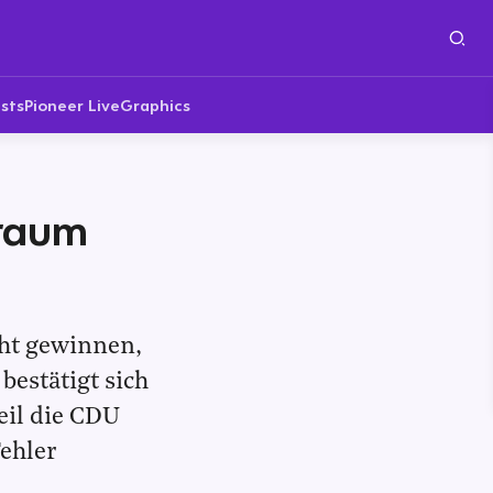
sts
Pioneer Live
Graphics
traum
ht gewinnen,
 bestätigt sich
eil die CDU
Fehler