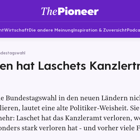
nt
Wirtschaft
Die andere Meinung
Inspiration & Zuversicht
Podca
ndestagswahl
en hat Laschets Kanzler
t
e Bundestagswahl in den neuen Ländern nic
ieren, lautet eine alte Politiker-Weisheit. Sie
ehr: Laschet hat das Kanzleramt verloren, w
nders stark verloren hat - und vorher viele 