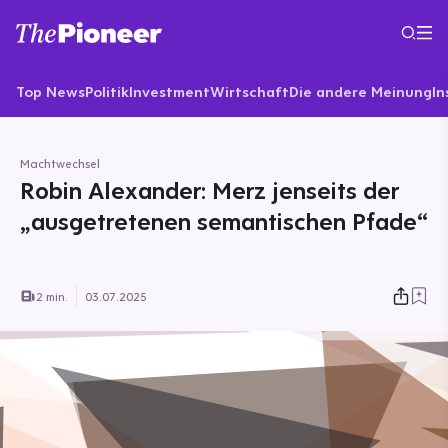
Top News
Politik
Investment
Wirtschaft
Die andere Meinung
In
Machtwechsel
Robin Alexander: Merz jenseits der
„ausgetretenen semantischen Pfade“
2 min.
03.07.2025